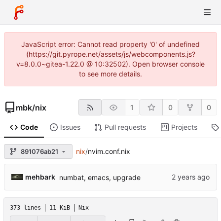
JavaScript error: Cannot read property '0' of undefined
(https://git.pyrope.net/assets/js/webcomponents.js?
v=8.0.0~gitea-1.22.0 @ 10:32502). Open browser console
to see more details.
mbk
/
nix
1
0
0
Code
Issues
Pull requests
Projects
nix
/
nvim.conf.nix
891076ab21
mehbark
numbat, emacs, upgrade
373 lines
11 KiB
Nix